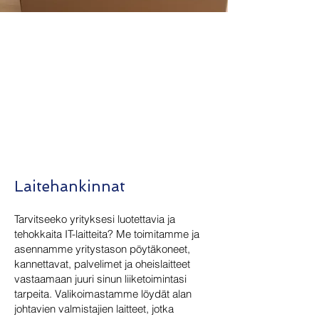
Laitehankinnat
Vihdoinkin löysit ihan mahtavan
työntekijän. Eikö olisikin hienoa
kun sille vain ilmestyisi kunnon
työkalut, tunnukset ja ohjelmistot
käyttövalmiina?
Laitehankinnat
Tarvitseeko yrityksesi luotettavia ja
tehokkaita IT-laitteita? Me toimitamme ja
asennamme yritystason pöytäkoneet,
kannettavat, palvelimet ja oheislaitteet
vastaamaan juuri sinun liiketoimintasi
tarpeita. Valikoimastamme löydät alan
johtavien valmistajien laitteet, jotka